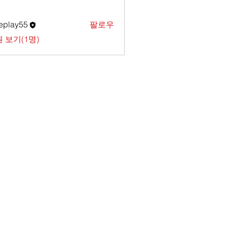
eplay55
팔로우
 보기(1명)