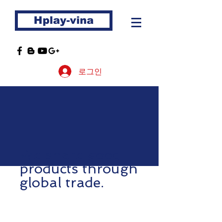
Hplay-vina
로그인
We share good
products through
global trade.