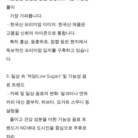
률이
가장 가파릅니다.
- 한국산 프리미엄 이미지: 한국산 제품은
고품질·신뢰의 아이콘으로 통합니다.
특히 홍삼, 동충하초, 침향 등은 현지에서
독보적인 프리미엄 입지를 구축하고 있습니
다.
3. 일상 속 '저당(Low Sugar)' 및 기능성 음
료 트렌드
- 카페 및 일상 음료의 변화: 밀크티나 연유
커피 대신 콤부차, 허브티, 요거트 스무디 등
설탕을
줄이고 건강 성분을 더한 기능성 음료 트
렌드가 MZ세대 도시인을 중심으로 주류로
자리